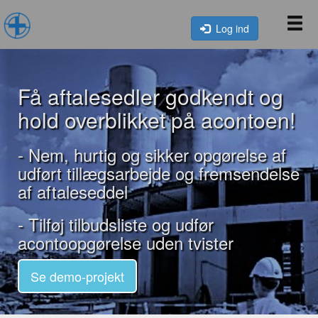
Log ind
Få aftalesedler godkendt og
hold overblikket på acontoen!
- Nem, hurtig og sikker opgørelse af
udført tillægsarbejde og fremsendelse
af aftaleseddel
- Tilføj tilbudsliste og udfør
acontoopgørelse uden tvister
Se demo-projekt